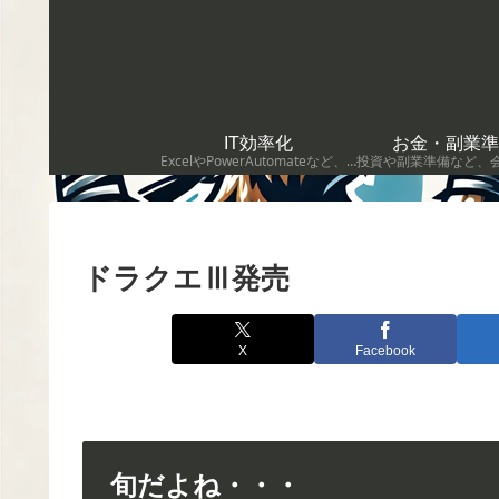
IT効率化
お金・副業準
ExcelやPowerAutomateなど、仕事を効率化するためのIT活用術を紹介します。
ドラクエⅢ発売
X
Facebook
旬だよね・・・