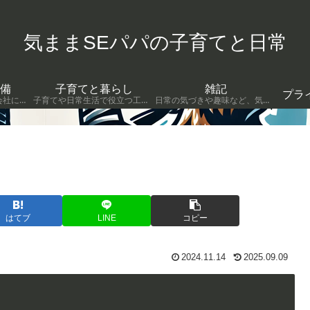
気ままSEパパの子育てと日常
備
子育てと暮らし
雑記
プラ
投資や副業準備など、会社に依存しない生き方のヒントを発信します。
子育てや日常生活で役立つ工夫やITの活かし方をまとめています。
日常の気づきや趣味など、気ままに綴った記事です。
はてブ
LINE
コピー
2024.11.14
2025.09.09