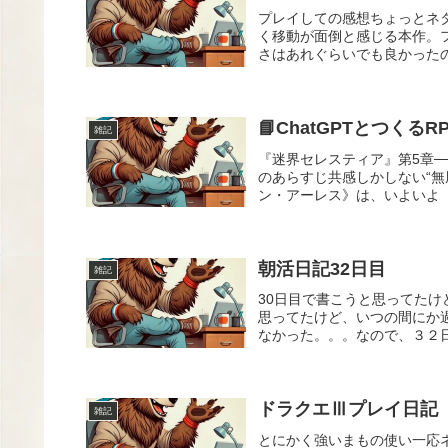
プレイしての感想ちょっとネ
く移動が面倒と感じる本作。
さはあれぐらいでも良かったの
📘ChatGPTとつくる
雑記
『迷界セレスティア』第5章─
のあらすじ共感しかしない“
ン・アーレス》は、いよいよ《
朝活日記32日目
雑記
30日目で書こうと思ってた
思ってたけど、いつの間にか
なかった。。。なので、３２日
ドラクエⅢプレイ日記
雑記
とにかく強いまもの使い一応