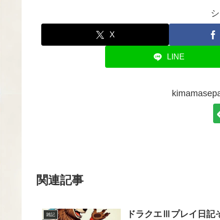
シ
X
LINE
kimamas
関連記事
ドラクエⅢプレイ日記
雑記