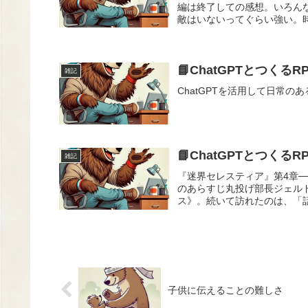
編は終了しての感想。いろん
敵はいないってぐらい強い。時
📘ChatGPTとつくる
雑記
ChatGPTを活用して日常の
📘ChatGPTとつくる
雑記
『迷界セレスティア』第4章─
のあらすじ丸投げ部長ジェル
ス》。続いて訪れたのは、「話
子供に伝えることの難しさ