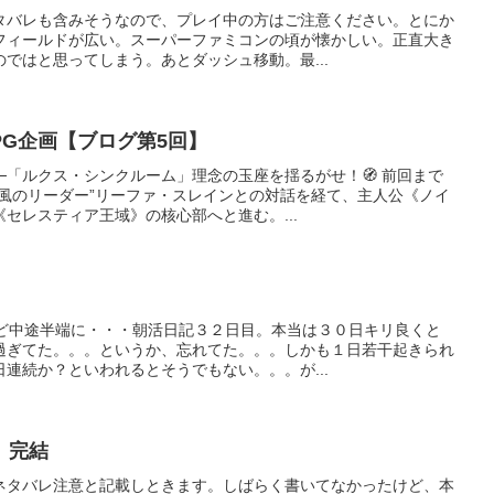
タバレも含みそうなので、プレイ中の方はご注意ください。とにか
フィールドが広い。スーパーファミコンの頃が懐かしい。正直大き
ではと思ってしまう。あとダッシュ移動。最...
RPG企画【ブログ第5回】
─「ルクス・シンクルーム」理念の玉座を揺るがせ！🧭 前回まで
無風のリーダー”リーファ・スレインとの対話を経て、主人公《ノイ
セレスティア王域》の核心部へと進む。...
けど中途半端に・・・朝活日記３２日目。本当は３０日キリ良くと
過ぎてた。。。というか、忘れてた。。。しかも１日若干起きられ
連続か？といわれるとそうでもない。。。が...
 完結
ネタバレ注意と記載しときます。しばらく書いてなかったけど、本