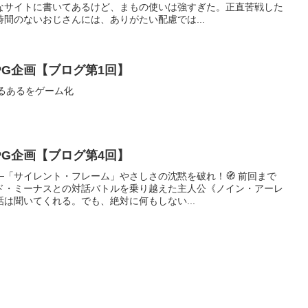
なサイトに書いてあるけど、まもの使いは強すぎた。正直苦戦した
間のないおじさんには、ありがたい配慮では...
RPG企画【ブログ第1回】
あるあるをゲーム化
RPG企画【ブログ第4回】
─「サイレント・フレーム」やさしさの沈黙を破れ！🧭 前回まで
ド・ミーナスとの対話バトルを乗り越えた主人公《ノイン・アーレ
は聞いてくれる。でも、絶対に何もしない...